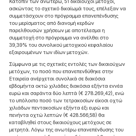
Κατόπιν των ανωτέρω, 51 δικαιούχοι μέτοχοι,
ασκώντας το σχετικό δικαίωμά τους, επέλεξαν να
συμμετάσχουν στο πρόγραμμα επανεπένδυσης
του μερίσματος από διανομή κερδών
παρελθουσών χρήσεων με αποτέλεσμα η
συμμετοχή στο πρόγραμμα να ανέλθει στο
39,39% του συνολικού μετοχικού κεφαλαίου
εξαιρουμένων των ιδίων μετοχών.
Σύμφωνα με τις σχετικές εντολές των δικαιούχων
μετόχων, το ποσό που επανεπενδύθηκε στην
Εταιρεία ανέρχεται συνολικά σε διακόσια
εβδομήντα οκτώ χιλιάδες διακόσια εξήντα εννέα
ευρώ και σαράντα δύο λεπτά (€ 278.269,42), ενώ
το υπόλοιπο ποσό των τετρακοσίων είκοσι οχτώ
χιλιάδων πεντακοσίων εξήντα έξι ευρώ και
πενήντα οχτώ λεπτών (€ 428.566,58) θα
καταβληθεί στους δικαιούχους μετόχους σε
μετρητά. Λόγω της ανωτέρω επανεπένδυσης του