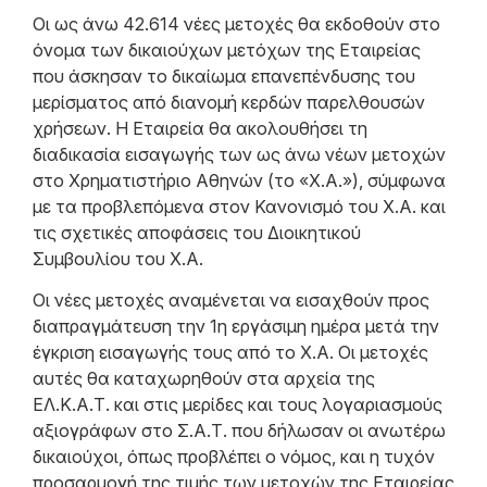
Οι ως άνω 42.614 νέες μετοχές θα εκδοθούν στο
όνομα των δικαιούχων μετόχων της Εταιρείας
που άσκησαν το δικαίωμα επανεπένδυσης του
μερίσματος από διανομή κερδών παρελθουσών
χρήσεων. Η Εταιρεία θα ακολουθήσει τη
διαδικασία εισαγωγής των ως άνω νέων μετοχών
στο Χρηματιστήριο Αθηνών (το «Χ.Α.»), σύμφωνα
με τα προβλεπόμενα στον Κανονισμό του Χ.Α. και
τις σχετικές αποφάσεις του Διοικητικού
Συμβουλίου του Χ.Α.
Οι νέες μετοχές αναμένεται να εισαχθούν προς
διαπραγμάτευση την 1η εργάσιμη ημέρα μετά την
έγκριση εισαγωγής τους από το Χ.Α. Οι μετοχές
αυτές θα καταχωρηθούν στα αρχεία της
ΕΛ.Κ.Α.Τ. και στις μερίδες και τους λογαριασμούς
αξιογράφων στο Σ.Α.Τ. που δήλωσαν οι ανωτέρω
δικαιούχοι, όπως προβλέπει ο νόμος, και η τυχόν
προσαρμογή της τιμής των μετοχών της Εταιρείας