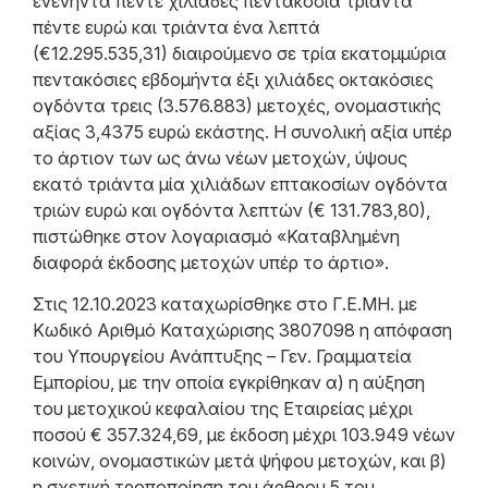
ενενήντα πέντε χιλιάδες πεντακόσια τριάντα
πέντε ευρώ και τριάντα ένα λεπτά
(€12.295.535,31) διαιρούμενο σε τρία εκατομμύρια
πεντακόσιες εβδομήντα έξι χιλιάδες οκτακόσιες
ογδόντα τρεις (3.576.883) μετοχές, ονομαστικής
αξίας 3,4375 ευρώ εκάστης. Η συνολική αξία υπέρ
το άρτιον των ως άνω νέων μετοχών, ύψους
εκατό τριάντα μία χιλιάδων επτακοσίων ογδόντα
τριών ευρώ και ογδόντα λεπτών (€ 131.783,80),
πιστώθηκε στον λογαριασμό «Καταβλημένη
διαφορά έκδοσης μετοχών υπέρ το άρτιο».
Στις 12.10.2023 καταχωρίσθηκε στο Γ.Ε.ΜΗ. με
Κωδικό Αριθμό Καταχώρισης 3807098 η απόφαση
του Υπουργείου Ανάπτυξης – Γεν. Γραμματεία
Εμπορίου, με την οποία εγκρίθηκαν α) η αύξηση
του μετοχικού κεφαλαίου της Εταιρείας μέχρι
ποσού € 357.324,69, με έκδοση μέχρι 103.949 νέων
κοινών, ονομαστικών μετά ψήφου μετοχών, και β)
η σχετική τροποποίηση του άρθρου 5 του