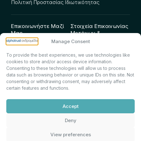
Πολιτική Προστασίας Ιδιωτικότητας
Επικοινωνήστε Μαζί
Στοιχεία Επικοινωνίας
Μας
Μετόχων &
Επενδυτών:
info@andromeda.eu
Manage Consent
Μαρία Μαρίνα
210 62 89 100
To provide the best experiences, we use technologies like
Πρίντσιου – Corporate
Οδός Αριστείδου 1,
cookies to store and/or access device information.
Secretary & Investor
Κηφισιά Τ.Κ. 14561
Consenting to these technologies will allow us to process
Relations – Τμήμα
data such as browsing behavior or unique IDs on this site. Not
Μετοχολογίου –
consenting or withdrawing consent, may adversely affect
certain features and functions.
Εταιρικών
Ανακοινώσεων
Accept
m.printsiou@andromeda.eu
210 62 89 341
Deny
View preferences
Alphatrust
Ανδρομέδα ©
Εταιρεία Ν. 3371/2005, Απόφαση