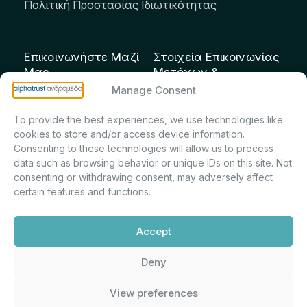
Πολιτική Προστασίας Ιδιωτικότητας
Επικοινωνήστε Μαζί
Στοιχεία Επικοινωνίας
Μας
Μετόχων &
Επενδυτών:
info@andromeda.eu
Manage Consent
Μαρία Μαρίνα
210 62 89 100
To provide the best experiences, we use technologies like
Πρίντσιου – Corporate
Οδός Αριστείδου 1,
cookies to store and/or access device information.
Secretary & Investor
Κηφισιά Τ.Κ. 14561
Consenting to these technologies will allow us to process
Relations – Τμήμα
data such as browsing behavior or unique IDs on this site. Not
Μετοχολογίου –
consenting or withdrawing consent, may adversely affect
certain features and functions.
Εταιρικών
Ανακοινώσεων
Accept
m.printsiou@andromeda.eu
210 62 89 341
Deny
View preferences
Alphatrust
Ανδρομέδα ©
Εταιρεία Ν. 3371/2005, Απόφαση