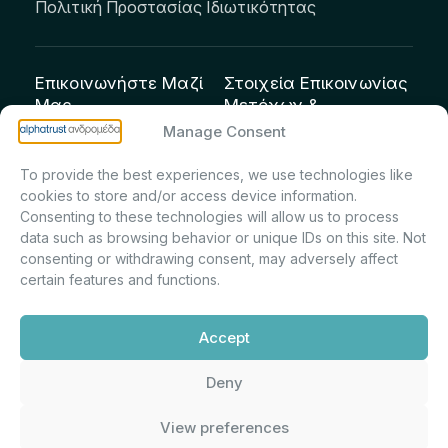
Πολιτική Προστασίας Ιδιωτικότητας
Επικοινωνήστε Μαζί
Στοιχεία Επικοινωνίας
Μας
Μετόχων &
Επενδυτών:
info@andromeda.eu
Manage Consent
Μαρία Μαρίνα
210 62 89 100
To provide the best experiences, we use technologies like
Πρίντσιου – Corporate
Οδός Αριστείδου 1,
cookies to store and/or access device information.
Secretary & Investor
Κηφισιά Τ.Κ. 14561
Consenting to these technologies will allow us to process
Relations – Τμήμα
data such as browsing behavior or unique IDs on this site. Not
Μετοχολογίου –
consenting or withdrawing consent, may adversely affect
certain features and functions.
Εταιρικών
Ανακοινώσεων
Accept
m.printsiou@andromeda.eu
210 62 89 341
Deny
View preferences
Alphatrust
Ανδρομέδα ©
Εταιρεία Ν. 3371/2005, Απόφαση