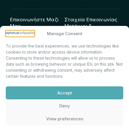
Επικοινωνήστε Μαζί
Στοιχεία Επικοινωνίας
Μας
Μετόχων &
Επενδυτών:
info@andromeda.eu
Manage Consent
Μαρία Μαρίνα
210 62 89 100
To provide the best experiences, we use technologies like
Πρίντσιου – Corporate
Οδός Αριστείδου 1,
cookies to store and/or access device information.
Secretary & Investor
Κηφισιά Τ.Κ. 14561
Consenting to these technologies will allow us to process
Relations – Τμήμα
data such as browsing behavior or unique IDs on this site. Not
Μετοχολογίου –
consenting or withdrawing consent, may adversely affect
certain features and functions.
Εταιρικών
Ανακοινώσεων
Accept
m.printsiou@andromeda.eu
210 62 89 341
Deny
View preferences
Alphatrust
Ανδρομέδα ©
Εταιρεία Ν. 3371/2005, Απόφαση
2026. Με την υποστήριξη
Επιτρ.Κεφ.:5/192/6.6.2000,