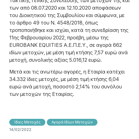
Τακτικής Γενικής Συνέλευσης των μετόχων της και
των από 08.07.2020 και 12.10.2020 αποφάσεων
του Διοικητικού της Συμβουλίου και σύμφωνα, με
το άρθρο 49 του N. 4548/2018, όπως
τροποποιήθηκε και ισχύει, κατά τη συνεδρίαση της
11ης Φεβρουαρίου 2022, προέβη, μέσω της
EUROBANK EQUITIES Α.Ε.Π.Ε.Υ., σε αγορά 662
ιδίων μετοχών, με μέση τιμή κτήσης 7,57 ευρώ ανά
μετοχή, συνολικής αξίας 5.016,12 ευρώ.
Μετά και τις ανωτέρω αγορές, η Εταιρία κατέχει
34.332 ίδιες μετοχές, με μέση τιμή κτήσης 6,04
ευρώ ανά μετοχή, ποσοστό 2,14% του συνόλου
των μετοχών της Εταιρίας.
Ίδιες Μετοχές
Αγορά Ιδίων Μετοχών
14/02/2022