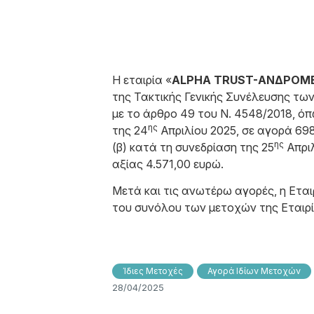
Η εταιρία «
ALPHA TRUST-ΑΝΔΡΟΜΕΔ
της Τακτικής Γενικής Συνέλευσης τω
με το άρθρο 49 του N. 4548/2018, ό
ης
της 24
Απριλίου 2025, σε αγορά 698
ης
(β) κατά τη συνεδρίαση της 25
Απριλ
αξίας 4.571,00 ευρώ.
Μετά και τις ανωτέρω αγορές, η Εται
του συνόλου των μετοχών της Εταιρί
Ίδιες Μετοχές
Αγορά Ιδίων Μετοχών
28/04/2025