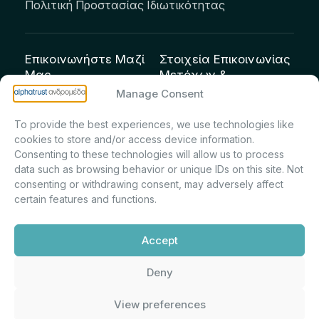
Πολιτική Προστασίας Ιδιωτικότητας
Επικοινωνήστε Μαζί
Στοιχεία Επικοινωνίας
Μας
Μετόχων &
Επενδυτών:
info@andromeda.eu
Manage Consent
Μαρία Μαρίνα
210 62 89 100
To provide the best experiences, we use technologies like
Πρίντσιου – Corporate
Οδός Αριστείδου 1,
cookies to store and/or access device information.
Secretary & Investor
Κηφισιά Τ.Κ. 14561
Consenting to these technologies will allow us to process
Relations – Τμήμα
data such as browsing behavior or unique IDs on this site. Not
Μετοχολογίου –
consenting or withdrawing consent, may adversely affect
certain features and functions.
Εταιρικών
Ανακοινώσεων
Accept
m.printsiou@andromeda.eu
210 62 89 341
Deny
View preferences
Alphatrust
Ανδρομέδα ©
Εταιρεία Ν. 3371/2005, Απόφαση