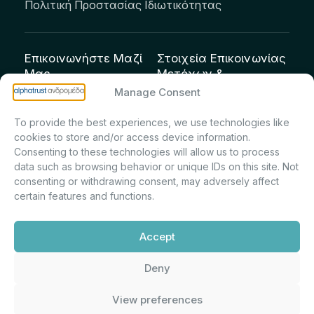
Πολιτική Προστασίας Ιδιωτικότητας
Επικοινωνήστε Μαζί
Στοιχεία Επικοινωνίας
Μας
Μετόχων &
Επενδυτών:
info@andromeda.eu
Manage Consent
Μαρία Μαρίνα
210 62 89 100
To provide the best experiences, we use technologies like
Πρίντσιου – Corporate
Οδός Αριστείδου 1,
cookies to store and/or access device information.
Secretary & Investor
Κηφισιά Τ.Κ. 14561
Consenting to these technologies will allow us to process
Relations – Τμήμα
data such as browsing behavior or unique IDs on this site. Not
Μετοχολογίου –
consenting or withdrawing consent, may adversely affect
certain features and functions.
Εταιρικών
Ανακοινώσεων
Accept
m.printsiou@andromeda.eu
210 62 89 341
Deny
View preferences
Alphatrust
Ανδρομέδα ©
Εταιρεία Ν. 3371/2005, Απόφαση