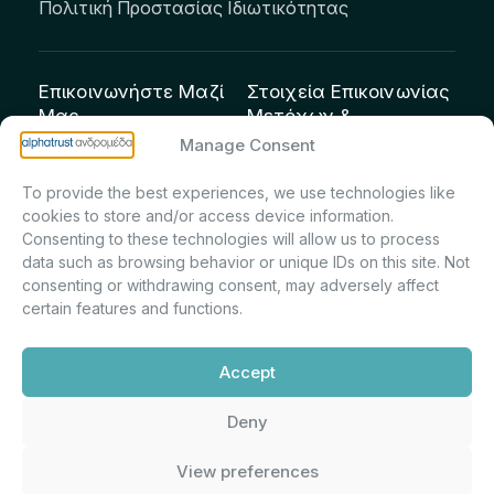
Πολιτική Προστασίας Ιδιωτικότητας
Επικοινωνήστε Μαζί
Στοιχεία Επικοινωνίας
Μας
Μετόχων &
Επενδυτών:
info@andromeda.eu
Manage Consent
Μαρία Μαρίνα
210 62 89 100
To provide the best experiences, we use technologies like
Πρίντσιου – Corporate
Οδός Αριστείδου 1,
cookies to store and/or access device information.
Secretary & Investor
Κηφισιά Τ.Κ. 14561
Consenting to these technologies will allow us to process
Relations – Τμήμα
data such as browsing behavior or unique IDs on this site. Not
Μετοχολογίου –
consenting or withdrawing consent, may adversely affect
certain features and functions.
Εταιρικών
Ανακοινώσεων
Accept
m.printsiou@andromeda.eu
210 62 89 341
Deny
View preferences
Alphatrust
Ανδρομέδα ©
Εταιρεία Ν. 3371/2005, Απόφαση