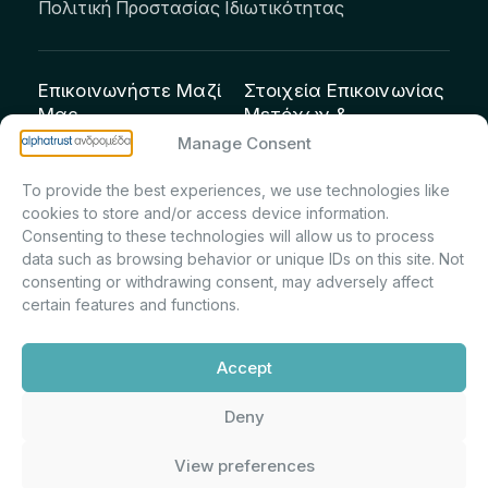
Πολιτική Προστασίας Ιδιωτικότητας
Επικοινωνήστε Μαζί
Στοιχεία Επικοινωνίας
Μας
Μετόχων &
Επενδυτών:
info@andromeda.eu
Manage Consent
Μαρία Μαρίνα
210 62 89 100
To provide the best experiences, we use technologies like
Πρίντσιου – Corporate
Οδός Αριστείδου 1,
cookies to store and/or access device information.
Secretary & Investor
Κηφισιά Τ.Κ. 14561
Consenting to these technologies will allow us to process
Relations – Τμήμα
data such as browsing behavior or unique IDs on this site. Not
Μετοχολογίου –
consenting or withdrawing consent, may adversely affect
certain features and functions.
Εταιρικών
Ανακοινώσεων
Accept
m.printsiou@andromeda.eu
210 62 89 341
Deny
View preferences
Alphatrust
Ανδρομέδα ©
Εταιρεία Ν. 3371/2005, Απόφαση