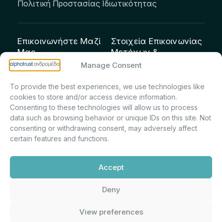
Πολιτική Προστασίας Ιδιωτικότητας
Επικοινωνήστε Μαζί
Στοιχεία Επικοινωνίας
Μας
Μετόχων &
Επενδυτών:
info@andromeda.eu
Manage Consent
Μαρία Μαρίνα
210 62 89 100
To provide the best experiences, we use technologies like
Πρίντσιου – Corporate
Οδός Αριστείδου 1,
cookies to store and/or access device information.
Secretary & Investor
Κηφισιά Τ.Κ. 14561
Consenting to these technologies will allow us to process
Relations – Τμήμα
data such as browsing behavior or unique IDs on this site. Not
Μετοχολογίου –
consenting or withdrawing consent, may adversely affect
certain features and functions.
Εταιρικών
Ανακοινώσεων
Accept
m.printsiou@andromeda.eu
210 62 89 341
Deny
View preferences
Alphatrust
Ανδρομέδα ©
Εταιρεία Ν. 3371/2005, Απόφαση