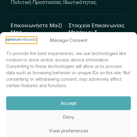
Πολιτική Προστασίας Ιδιωτικότητας
Επικοινωνήστε Μαζί
Στοιχεία Επικοινωνίας
Μας
Μετόχων &
Επενδυτών:
info@andromeda.eu
Manage Consent
Μαρία Μαρίνα
210 62 89 100
To provide the best experiences, we use technologies like
Πρίντσιου – Corporate
Οδός Αριστείδου 1,
cookies to store and/or access device information.
Secretary & Investor
Κηφισιά Τ.Κ. 14561
Consenting to these technologies will allow us to process
Relations – Τμήμα
data such as browsing behavior or unique IDs on this site. Not
Μετοχολογίου –
consenting or withdrawing consent, may adversely affect
certain features and functions.
Εταιρικών
Ανακοινώσεων
Accept
m.printsiou@andromeda.eu
210 62 89 341
Deny
View preferences
Alphatrust
Ανδρομέδα ©
Εταιρεία Ν. 3371/2005, Απόφαση