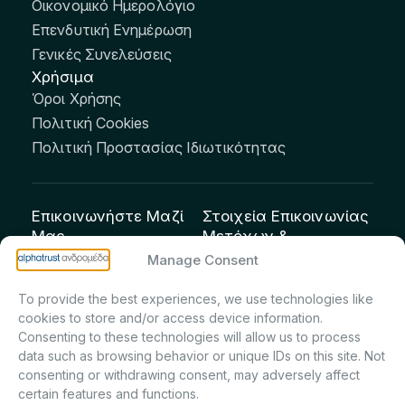
Οικονομικό Ημερολόγιο
Επενδυτική Ενημέρωση
Γενικές Συνελεύσεις
Χρήσιμα
Όροι Χρήσης
Πολιτική Cookies
Πολιτική Προστασίας Ιδιωτικότητας
Επικοινωνήστε Μαζί
Στοιχεία Επικοινωνίας
Μας
Μετόχων &
Επενδυτών:
info@andromeda.eu
Manage Consent
Μαρία Μαρίνα
210 62 89 100
To provide the best experiences, we use technologies like
Πρίντσιου – Corporate
Οδός Αριστείδου 1,
cookies to store and/or access device information.
Secretary & Investor
Κηφισιά Τ.Κ. 14561
Consenting to these technologies will allow us to process
Relations – Τμήμα
data such as browsing behavior or unique IDs on this site. Not
Μετοχολογίου –
consenting or withdrawing consent, may adversely affect
certain features and functions.
Εταιρικών