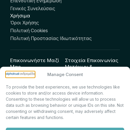
Επενδυτική Ενημέρωση
Γενικές Συνελεύσεις
Χρήσιμα
Όροι Χρήσης
Πολιτική Cookies
Πολιτική Προστασίας Ιδιωτικότητας
Επικοινωνήστε Μαζί
Στοιχεία Επικοινωνίας
Μας
Μετόχων &
Επενδυτών:
info@andromeda.eu
Manage Consent
Μαρία Μαρίνα
210 62 89 100
To provide the best experiences, we use technologies like
Πρίντσιου – Corporate
Οδός Αριστείδου 1,
cookies to store and/or access device information.
Secretary & Investor
Κηφισιά Τ.Κ. 14561
Consenting to these technologies will allow us to process
Relations – Τμήμα
data such as browsing behavior or unique IDs on this site. Not
Μετοχολογίου –
consenting or withdrawing consent, may adversely affect
certain features and functions.
Εταιρικών
Ανακοινώσεων