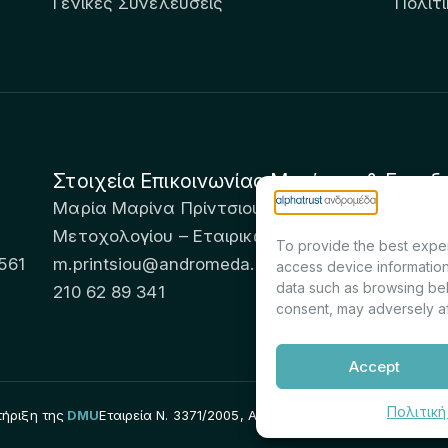
Γενικές Συνελεύσεις
Πολιτ
Στοιχεία Επικοινωνίας Μετόχων & Επενδ
Μαρία Μαρίνα Πρίντσιου – Corporate Secretary 
Μετοχολογίου – Εταιρικών Ανακοινώσεων
To provide the best exper
561
m.printsiou@andromeda.eu
access device information
data such as browsing beh
210 62 89 341
consent, may adversely af
Accept
Πολιτική
ήριξη της
DMU
Εταιρεία Ν. 3371/2005, Απόφαση Επιτρ.Κεφ.:5/192/6.6