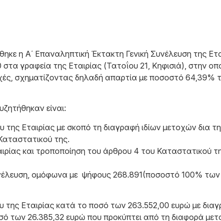
ήθηκε η Α΄ Επαναληπτική Έκτακτη Γενική Συνέλευση τη
:30 στα γραφεία της Εταιρίας (Τατοΐου 21, Κηφισιά), στην
χές, σχηματίζοντας δηλαδή απαρτία με ποσοστό 64,39% τ
υζητήθηκαν είναι:
υ της Εταιρίας με σκοπό τη διαγραφή ιδίων μετοχών δια 
Καταστατικού της.
αιρίας και τροποποίηση του άρθρου 4 του Καταστατικού τη
Συνέλευση, ομόφωνα με ψήφους 268.891(ποσοστό 100% τω
υ της Εταιρίας κατά το ποσό των 263.552,00 ευρώ με δια
σό των 26.385,32 ευρώ που προκύπτει από τη διαφορά μετα