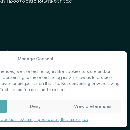
ική Προστασίας Ιδιωτικότητας
υτών:
Manage Consent
& Investor Relations – Τμήμα
iences, we use technologies like cookies to store and/or
. Consenting to these technologies will allow us to process
avior or unique IDs on this site. Not consenting or withdrawing
fect certain features and functions.
Deny
View preferences
 Cookies
Πολιτική Προστασίας Ιδιωτικότητας
.2000, ΑΡ.Γ.Ε.ΜΗ:003882701000