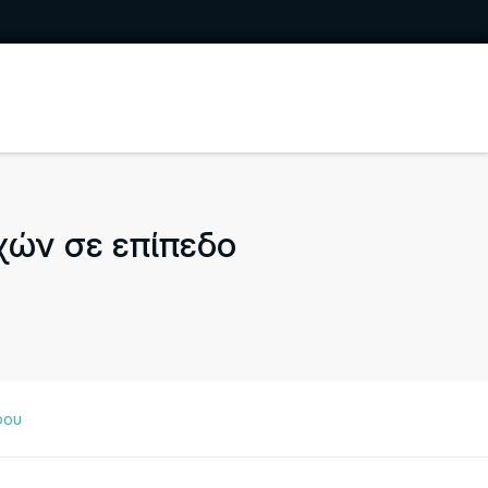
χών σε επίπεδο
φου