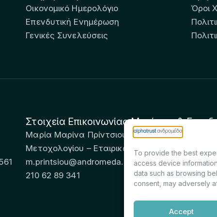
Οικονομικό Ημερολόγιο
Όροι 
Επενδυτική Ενημέρωση
Πολιτι
Γενικές Συνελεύσεις
Πολιτ
Στοιχεία Επικοινωνίας Μετόχων & Επενδ
Μαρία Μαρίνα Πρίντσιου – Corporate Secretary 
Μετοχολογίου – Εταιρικών Ανακοινώσεων
To provide the best exper
561
m.printsiou@andromeda.eu
access device information
data such as browsing beh
210 62 89 341
consent, may adversely af
Accept