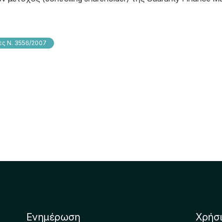
ς Ν. 3556/2007
Ενημέρωση
Χρήσ