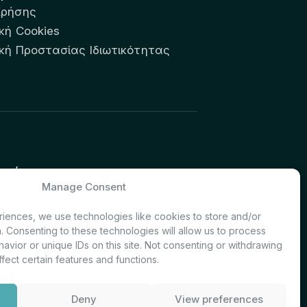
Χρήσης
κή Cookies
ική Προστασίας Ιδιωτικότητας
υτών:
Manage Consent
& Investor Relations – Τμήμα
iences, we use technologies like cookies to store and/or
. Consenting to these technologies will allow us to process
avior or unique IDs on this site. Not consenting or withdrawing
fect certain features and functions.
Deny
View preferences