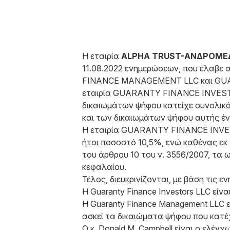
Η εταιρία
ALPHA TRUST-ΑΝΔΡΟΜΕΔΑ
11.08.2022 ενημερώσεων, που έλαβε α
FINANCE MANAGEMENT LLC και GUARAN
εταιρία GUARANTY FINANCE INVESTO
δικαιωμάτων ψήφου κατείχε συνολικά
και των δικαιωμάτων ψήφου αυτής έν
Η εταιρία GUARANTY FINANCE INVEST
ήτοι ποσοστό 10,5%, ενώ καθένας ε
του άρθρου 10 του ν. 3556/2007, τα
κεφαλαίου.
Τέλος, διευκρινίζονται, με βάση τις 
Η Guaranty Finance Investors LLC ε
Η Guaranty Finance Management LLC εί
ασκεί τα δικαιώματα ψήφου που κατέχε
Ο κ. Donald M. Campbell είναι ο ελέγχ