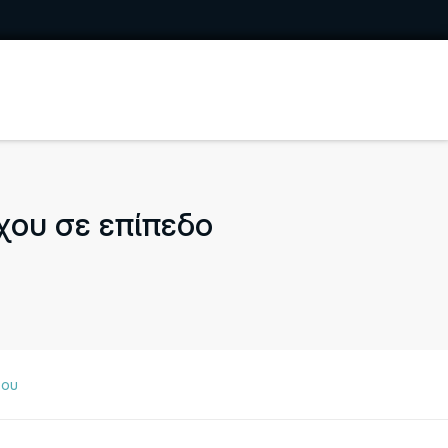
ου σε επίπεδο
φου