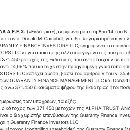
 Α.Ε.Ε.Χ.
(«Εκδότρια»), σύμφωνα με το άρθρο 14 του Ν.
πό τον κ. Donald M. Campbell, για ίδιο λογαριασμό και γ
TY FINANCE INVESTORS LLC, ενημερώνει το επενδυτικό 
RS LLC λόγω απόκτησης αλλά και γεγονότος που μεταβ
 371.450 μετοχές της Εκδότριας που αντιστοιχούν σε πο
αντι 14,69% που κατείχε στην προηγούμενη γνωστοποίηση
ORS LLC κατέχει άμεσα, βάσει του άρθρου 9 του ν. 3556
κ των GUARANTY FINANCE MANAGEMENT LLC και Donald M.
 ως άνω 371.450 δικαιώματα ψήφου της Εκδότριας ήτοι ποσ
ενημερώσεις των υπόχρεων, τα εξής:
ίναι ο κάτοχος των 371.450 μετοχών της ALPHA TRUST-Α
ναι ο διαχειριστής επενδύσεων της Guaranty Finance Invest
ι η Guaranty Finance Investors LLC.
ων μέτοχος (controlling shareholder) της Guaranty Finance 