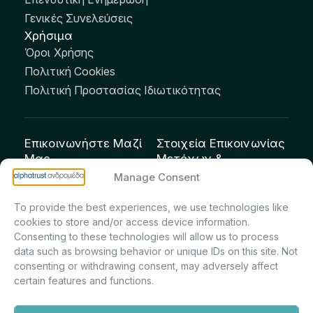
Γενικές Συνελεύσεις
Χρήσιμα
Όροι Χρήσης
Πολιτική Cookies
Πολιτική Προστασίας Ιδιωτικότητας
Επικοινωνήστε Μαζί
Στοιχεία Επικοινωνίας
Μας
Μετόχων &
Επενδυτών:
info@andromeda.eu
Manage Consent
Μαρία Μαρίνα
210 62 89 100
To provide the best experiences, we use technologies like
Πρίντσιου – Corporate
Οδός Αριστείδου 1,
cookies to store and/or access device information.
Secretary & Investor
Κηφισιά Τ.Κ. 14561
Consenting to these technologies will allow us to process
Relations – Τμήμα
data such as browsing behavior or unique IDs on this site. Not
Μετοχολογίου –
consenting or withdrawing consent, may adversely affect
certain features and functions.
Εταιρικών
Ανακοινώσεων