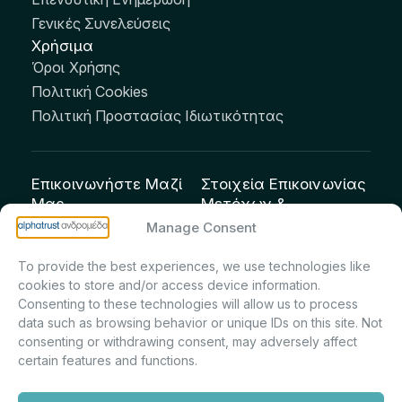
Γενικές Συνελεύσεις
Χρήσιμα
Όροι Χρήσης
Πολιτική Cookies
Πολιτική Προστασίας Ιδιωτικότητας
Επικοινωνήστε Μαζί
Στοιχεία Επικοινωνίας
Μας
Μετόχων &
Επενδυτών:
info@andromeda.eu
Manage Consent
Μαρία Μαρίνα
210 62 89 100
To provide the best experiences, we use technologies like
Πρίντσιου – Corporate
Οδός Αριστείδου 1,
cookies to store and/or access device information.
Secretary & Investor
Κηφισιά Τ.Κ. 14561
Consenting to these technologies will allow us to process
Relations – Τμήμα
data such as browsing behavior or unique IDs on this site. Not
Μετοχολογίου –
consenting or withdrawing consent, may adversely affect
certain features and functions.
Εταιρικών
Ανακοινώσεων