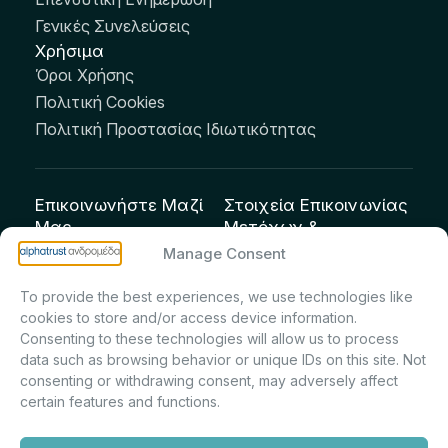
Γενικές Συνελεύσεις
Χρήσιμα
Όροι Χρήσης
Πολιτική Cookies
Πολιτική Προστασίας Ιδιωτικότητας
Επικοινωνήστε Μαζί
Στοιχεία Επικοινωνίας
Μας
Μετόχων &
Επενδυτών:
info@andromeda.eu
Manage Consent
Μαρία Μαρίνα
210 62 89 100
To provide the best experiences, we use technologies like
Πρίντσιου – Corporate
Οδός Αριστείδου 1,
cookies to store and/or access device information.
Secretary & Investor
Κηφισιά Τ.Κ. 14561
Consenting to these technologies will allow us to process
Relations – Τμήμα
data such as browsing behavior or unique IDs on this site. Not
Μετοχολογίου –
consenting or withdrawing consent, may adversely affect
certain features and functions.
Εταιρικών
Ανακοινώσεων