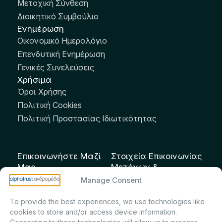
Μετοχική Σύνθεση
Διοικητικό Συμβούλιο
Ενημέρωση
Οικονομικό Ημερολόγιο
Επενδυτική Ενημέρωση
Γενικές Συνελεύσεις
Χρήσιμα
Όροι Χρήσης
Πολιτική Cookies
Πολιτική Προστασίας Ιδιωτικότητας
Επικοινωνήστε Μαζί
Στοιχεία Επικοινωνίας
Μας
Μετόχων &
Επενδυτών:
info@andromeda.eu
Manage Consent
Μαρία Μαρίνα
210 62 89 100
To provide the best experiences, we use technologies like
Πρίντσιου – Corporate
Οδός Αριστείδου 1,
cookies to store and/or access device information.
Secretary & Investor
Κηφισιά Τ.Κ. 14561