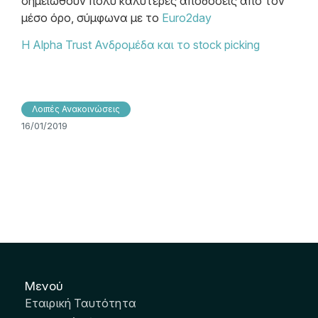
σημειωθούν πολύ καλύτερες αποδόσεις από τον
μέσο όρο, σύμφωνα με το
Euro2day
Η Alpha Trust Ανδρομέδα και το stock picking
Λοιπές Ανακοινώσεις
16/01/2019
Μενού
Εταιρική Ταυτότητα