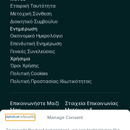
Εταιρική Ταυτότητα
Μετοχική Σύνθεση
Διοικητικό Συμβούλιο
Ενημέρωση
Οικονομικό Ημερολόγιο
Επενδυτική Ενημέρωση
Γενικές Συνελεύσεις
Χρήσιμα
Όροι Χρήσης
Πολιτική Cookies
Πολιτική Προστασίας Ιδιωτικότητας
Επικοινωνήστε Μαζί
Στοιχεία Επικοινωνίας
Μας
Μετόχων &
Επενδυτών:
info@andromeda.eu
Manage Consent
Μαρία Μαρίνα
210 62 89 100
To provide the best experiences, we use technologies like