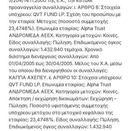
5/204/14.11.2000 της Ε.Κ., την κάτωθι
προαναγγελία συναλλαγών: i. ΑΡΘΡΟ 8: Στοιχεία
υπόχρεου: QVT FUND LP. Σχέση του προσώπου με
την εταιρία: Μέτοχος (ποσοστό συμμετοχής
23,4748%). Επωνυμία εταιρίας: Alpha Trust
ΑΝΔΡΟΜΕΔΑ ΑΕΕΧ. Κατηγορία μετοχών: Κοινές.
Είδος συναλλαγής: Πώληση. Επιδιωκόμενος όγκος
συναλλαγών: 1.432.940 τεμάχια. Χρονικό
διάστημα διενέργειας συναλλαγών: Από
01/04/2005 έως 30/04/2005. Μέλος του Χ.Α. μέσω
του οποίου θα διενεργηθούν οι συναλλαγές:
ΚΑΠΠΑ ΑΧΕΠΕΥ. ii. ΑΡΘΡΟ 10: Στοιχεία υπόχρεου:
QVT FUND LP. Επωνυμία εταιρίας: Alpha Trust
ΑΝΔΡΟΜΕΔΑ ΑΕΕΧ. Κατηγορία μετοχών: Κοινές.
Απόκτηση / εκχώρηση δικαιωμάτων: Εκχώρηση –
Πώληση. Ποσοστό υφιστάμενης συμμετοχής
υπόχρεου μετόχου στο μετοχικό κεφάλαιο της
εταιρίας: 23,4748%. Είδος συναλλαγής: Πώληση.
Επιδιωκόμενος όγκος συναλλαγών: 1.432.940