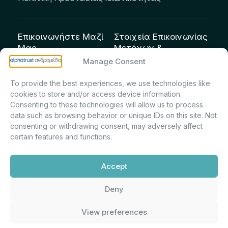
Επικοινωνήστε Μαζί
Στοιχεία Επικοινωνίας
Μας
Μετόχων &
Επενδυτών:
info@andromeda.eu
Manage Consent
Μαρία Μαρίνα
210 62 89 100
To provide the best experiences, we use technologies like
Πρίντσιου – Corporate
Οδός Αριστείδου 1,
cookies to store and/or access device information.
Secretary & Investor
Κηφισιά Τ.Κ. 14561
Consenting to these technologies will allow us to process
Relations – Τμήμα
data such as browsing behavior or unique IDs on this site. Not
Μετοχολογίου –
consenting or withdrawing consent, may adversely affect
certain features and functions.
Εταιρικών
Ανακοινώσεων
Accept
m.printsiou@andromeda.eu
210 62 89 341
Deny
View preferences
Alphatrust
Ανδρομέδα ©
Εταιρεία Ν. 3371/2005, Απόφαση
2026. Με την υποστήριξη
Επιτρ.Κεφ.:5/192/6.6.2000,