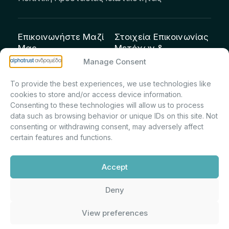
Επικοινωνήστε Μαζί
Στοιχεία Επικοινωνίας
Μας
Μετόχων &
Επενδυτών:
info@andromeda.eu
Manage Consent
Μαρία Μαρίνα
210 62 89 100
To provide the best experiences, we use technologies like
Πρίντσιου – Corporate
Οδός Αριστείδου 1,
cookies to store and/or access device information.
Secretary & Investor
Κηφισιά Τ.Κ. 14561
Consenting to these technologies will allow us to process
Relations – Τμήμα
data such as browsing behavior or unique IDs on this site. Not
Μετοχολογίου –
consenting or withdrawing consent, may adversely affect
certain features and functions.
Εταιρικών
Ανακοινώσεων
Accept
m.printsiou@andromeda.eu
210 62 89 341
Deny
View preferences
Alphatrust
Ανδρομέδα ©
Εταιρεία Ν. 3371/2005, Απόφαση
2026. Με την υποστήριξη
Επιτρ.Κεφ.:5/192/6.6.2000,