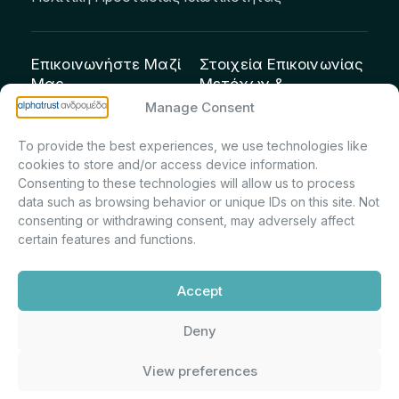
Επικοινωνήστε Μαζί
Στοιχεία Επικοινωνίας
Μας
Μετόχων &
Επενδυτών:
info@andromeda.eu
Manage Consent
Μαρία Μαρίνα
210 62 89 100
To provide the best experiences, we use technologies like
Πρίντσιου – Corporate
Οδός Αριστείδου 1,
cookies to store and/or access device information.
Secretary & Investor
Κηφισιά Τ.Κ. 14561
Consenting to these technologies will allow us to process
Relations – Τμήμα
data such as browsing behavior or unique IDs on this site. Not
Μετοχολογίου –
consenting or withdrawing consent, may adversely affect
certain features and functions.
Εταιρικών
Ανακοινώσεων
Accept
m.printsiou@andromeda.eu
210 62 89 341
Deny
View preferences
Alphatrust
Ανδρομέδα ©
Εταιρεία Ν. 3371/2005, Απόφαση
2026. Με την υποστήριξη
Επιτρ.Κεφ.:5/192/6.6.2000,