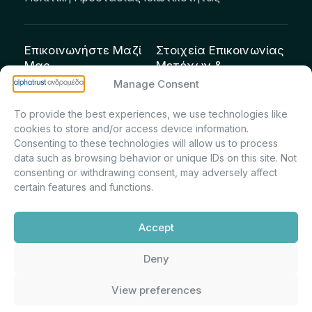
Επικοινωνήστε Μαζί
Στοιχεία Επικοινωνίας
Μας
Μετόχων &
Επενδυτών:
info@andromeda.eu
Manage Consent
Μαρία Μαρίνα
210 62 89 100
To provide the best experiences, we use technologies like
Πρίντσιου – Corporate
Οδός Αριστείδου 1,
cookies to store and/or access device information.
Secretary & Investor
Κηφισιά Τ.Κ. 14561
Consenting to these technologies will allow us to process
Relations – Τμήμα
data such as browsing behavior or unique IDs on this site. Not
Μετοχολογίου –
consenting or withdrawing consent, may adversely affect
certain features and functions.
Εταιρικών
Ανακοινώσεων
Accept
m.printsiou@andromeda.eu
210 62 89 341
Deny
View preferences
Alphatrust
Ανδρομέδα ©
Εταιρεία Ν. 3371/2005, Απόφαση
2026. Με την υποστήριξη
Επιτρ.Κεφ.:5/192/6.6.2000,