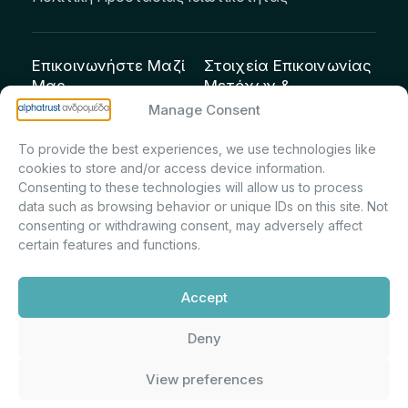
Επικοινωνήστε Μαζί
Στοιχεία Επικοινωνίας
Μας
Μετόχων &
Επενδυτών:
info@andromeda.eu
Manage Consent
Μαρία Μαρίνα
210 62 89 100
To provide the best experiences, we use technologies like
Πρίντσιου – Corporate
Οδός Αριστείδου 1,
cookies to store and/or access device information.
Secretary & Investor
Κηφισιά Τ.Κ. 14561
Consenting to these technologies will allow us to process
Relations – Τμήμα
data such as browsing behavior or unique IDs on this site. Not
Μετοχολογίου –
consenting or withdrawing consent, may adversely affect
certain features and functions.
Εταιρικών
Ανακοινώσεων
Accept
m.printsiou@andromeda.eu
210 62 89 341
Deny
View preferences
Alphatrust
Ανδρομέδα ©
Εταιρεία Ν. 3371/2005, Απόφαση
2026. Με την υποστήριξη
Επιτρ.Κεφ.:5/192/6.6.2000,