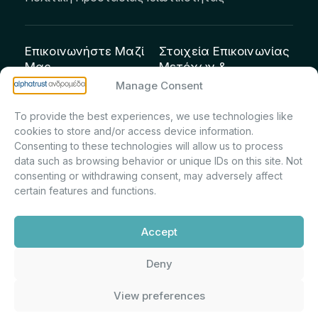
Επικοινωνήστε Μαζί
Στοιχεία Επικοινωνίας
Μας
Μετόχων &
Επενδυτών:
info@andromeda.eu
Manage Consent
Μαρία Μαρίνα
210 62 89 100
To provide the best experiences, we use technologies like
Πρίντσιου – Corporate
Οδός Αριστείδου 1,
cookies to store and/or access device information.
Secretary & Investor
Κηφισιά Τ.Κ. 14561
Consenting to these technologies will allow us to process
Relations – Τμήμα
data such as browsing behavior or unique IDs on this site. Not
Μετοχολογίου –
consenting or withdrawing consent, may adversely affect
certain features and functions.
Εταιρικών
Ανακοινώσεων
Accept
m.printsiou@andromeda.eu
210 62 89 341
Deny
View preferences
Alphatrust
Ανδρομέδα ©
Εταιρεία Ν. 3371/2005, Απόφαση
2026. Με την υποστήριξη
Επιτρ.Κεφ.:5/192/6.6.2000,