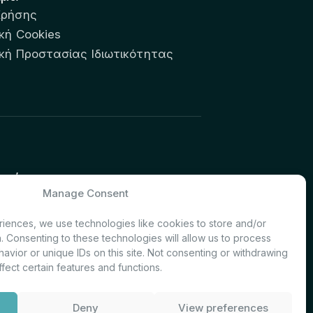
Χρήσης
κή Cookies
ική Προστασίας Ιδιωτικότητας
υτών:
Manage Consent
& Investor Relations – Τμήμα
iences, we use technologies like cookies to store and/or
. Consenting to these technologies will allow us to process
avior or unique IDs on this site. Not consenting or withdrawing
fect certain features and functions.
Deny
View preferences