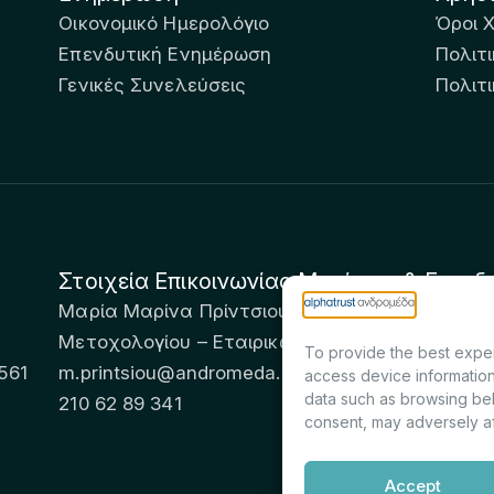
Οικονομικό Ημερολόγιο
Όροι 
Επενδυτική Ενημέρωση
Πολιτι
Γενικές Συνελεύσεις
Πολιτ
Στοιχεία Επικοινωνίας Μετόχων & Επενδ
Μαρία Μαρίνα Πρίντσιου – Corporate Secretary 
Μετοχολογίου – Εταιρικών Ανακοινώσεων
To provide the best exper
561
m.printsiou@andromeda.eu
access device information
data such as browsing beh
210 62 89 341
consent, may adversely af
Accept