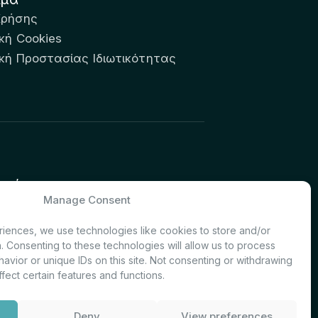
Χρήσης
κή Cookies
ική Προστασίας Ιδιωτικότητας
υτών:
Manage Consent
& Investor Relations – Τμήμα
iences, we use technologies like cookies to store and/or
. Consenting to these technologies will allow us to process
avior or unique IDs on this site. Not consenting or withdrawing
fect certain features and functions.
Deny
View preferences