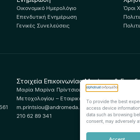
Οικονομικό Ημερολόγιο
Όροι 
Επενδυτική Ενημέρωση
Πολιτι
Γενικές Συνελεύσεις
Πολιτ
Στοιχεία Επικοινωνίας Μετόχων & Επενδ
Μαρία Μαρίνα Πρίντσιου – Corporate Secretary 
Μετοχολογίου – Εταιρικών Ανακοινώσεων
To provide the best exper
561
m.printsiou@andromeda.eu
access device information
data such as browsing beh
210 62 89 341
consent, may adversely af
Accept