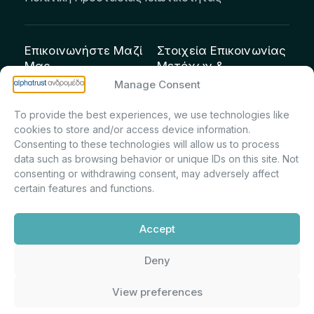
Επικοινωνήστε Μαζί
Στοιχεία Επικοινωνίας
Μας
Μετόχων &
Επενδυτών:
info@andromeda.eu
Manage Consent
Μαρία Μαρίνα
210 62 89 100
To provide the best experiences, we use technologies like
Πρίντσιου – Corporate
Οδός Αριστείδου 1,
cookies to store and/or access device information.
Secretary & Investor
Κηφισιά Τ.Κ. 14561
Consenting to these technologies will allow us to process
Relations – Τμήμα
data such as browsing behavior or unique IDs on this site. Not
Μετοχολογίου –
consenting or withdrawing consent, may adversely affect
certain features and functions.
Εταιρικών
Ανακοινώσεων
Accept
m.printsiou@andromeda.eu
210 62 89 341
Deny
View preferences
Alphatrust
Ανδρομέδα ©
Εταιρεία Ν. 3371/2005, Απόφαση
2026. Με την υποστήριξη
Επιτρ.Κεφ.:5/192/6.6.2000,