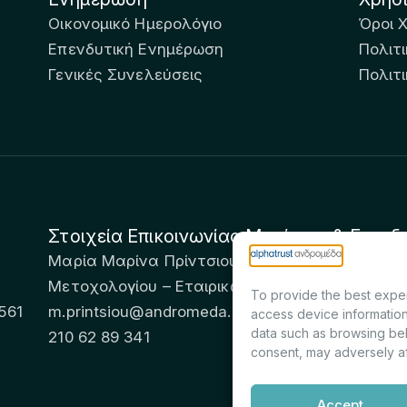
Οικονομικό Ημερολόγιο
Όροι 
Επενδυτική Ενημέρωση
Πολιτι
Γενικές Συνελεύσεις
Πολιτ
Στοιχεία Επικοινωνίας Μετόχων & Επενδ
Μαρία Μαρίνα Πρίντσιου – Corporate Secretary 
Μετοχολογίου – Εταιρικών Ανακοινώσεων
To provide the best exper
561
m.printsiou@andromeda.eu
access device information
data such as browsing beh
210 62 89 341
consent, may adversely af
Accept