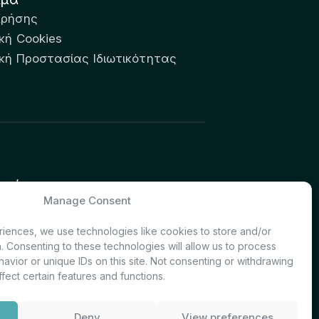
Χρήσης
κή Cookies
ική Προστασίας Ιδιωτικότητας
υτών:
Manage Consent
& Investor Relations – Τμήμα
iences, we use technologies like cookies to store and/or
. Consenting to these technologies will allow us to process
avior or unique IDs on this site. Not consenting or withdrawing
fect certain features and functions.
Deny
View preferences