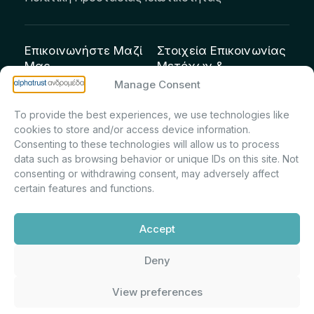
Επικοινωνήστε Μαζί
Στοιχεία Επικοινωνίας
Μας
Μετόχων &
Επενδυτών:
info@andromeda.eu
Manage Consent
Μαρία Μαρίνα
210 62 89 100
To provide the best experiences, we use technologies like
Πρίντσιου – Corporate
Οδός Αριστείδου 1,
cookies to store and/or access device information.
Secretary & Investor
Κηφισιά Τ.Κ. 14561
Consenting to these technologies will allow us to process
Relations – Τμήμα
data such as browsing behavior or unique IDs on this site. Not
Μετοχολογίου –
consenting or withdrawing consent, may adversely affect
certain features and functions.
Εταιρικών
Ανακοινώσεων
Accept
m.printsiou@andromeda.eu
210 62 89 341
Deny
View preferences
Alphatrust
Ανδρομέδα ©
Εταιρεία Ν. 3371/2005, Απόφαση
2026. Με την υποστήριξη
Επιτρ.Κεφ.:5/192/6.6.2000,