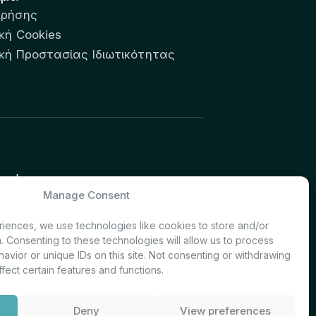
Χρήσης
κή Cookies
ική Προστασίας Ιδιωτικότητας
υτών:
Manage Consent
& Investor Relations – Τμήμα
iences, we use technologies like cookies to store and/or
. Consenting to these technologies will allow us to process
avior or unique IDs on this site. Not consenting or withdrawing
fect certain features and functions.
Deny
View preferences