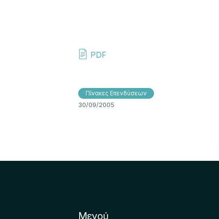
PDF
Πίνακες Επενδύσεων
30/09/2005
Μενού