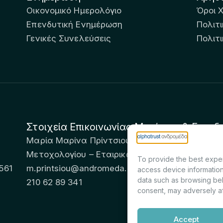
Οικονομικό Ημερολόγιο
Όροι 
Επενδυτική Ενημέρωση
Πολιτι
Γενικές Συνελεύσεις
Πολιτ
Στοιχεία Επικοινωνίας Μετόχων & Επενδ
Μαρία Μαρίνα Πρίντσιου – Corporate Secretary 
Μετοχολογίου – Εταιρικών Ανακοινώσεων
To provide the best exper
561
m.printsiou@andromeda.eu
access device information
data such as browsing beh
210 62 89 341
consent, may adversely af
Accept