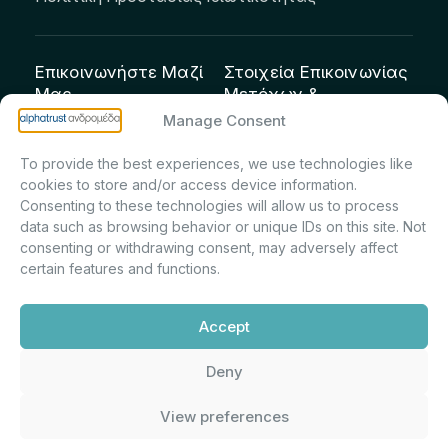
Επικοινωνήστε Μαζί
Στοιχεία Επικοινωνίας
Μας
Μετόχων &
Επενδυτών:
info@andromeda.eu
Manage Consent
Μαρία Μαρίνα
210 62 89 100
To provide the best experiences, we use technologies like
Πρίντσιου – Corporate
Οδός Αριστείδου 1,
cookies to store and/or access device information.
Secretary & Investor
Κηφισιά Τ.Κ. 14561
Consenting to these technologies will allow us to process
Relations – Τμήμα
data such as browsing behavior or unique IDs on this site. Not
Μετοχολογίου –
consenting or withdrawing consent, may adversely affect
certain features and functions.
Εταιρικών
Ανακοινώσεων
Accept
m.printsiou@andromeda.eu
210 62 89 341
Deny
View preferences
Alphatrust
Ανδρομέδα ©
Εταιρεία Ν. 3371/2005, Απόφαση
2026. Με την υποστήριξη
Επιτρ.Κεφ.:5/192/6.6.2000,