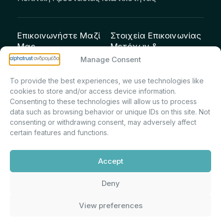
Επικοινωνήστε Μαζί
Στοιχεία Επικοινωνίας
Μας
Μετόχων &
Επενδυτών:
info@andromeda.eu
Manage Consent
Μαρία Μαρίνα
210 62 89 100
To provide the best experiences, we use technologies like
Πρίντσιου – Corporate
Οδός Αριστείδου 1,
cookies to store and/or access device information.
Secretary & Investor
Κηφισιά Τ.Κ. 14561
Consenting to these technologies will allow us to process
Relations – Τμήμα
data such as browsing behavior or unique IDs on this site. Not
Μετοχολογίου –
consenting or withdrawing consent, may adversely affect
certain features and functions.
Εταιρικών
Ανακοινώσεων
Accept
m.printsiou@andromeda.eu
210 62 89 341
Deny
View preferences
Alphatrust
Ανδρομέδα ©
Εταιρεία Ν. 3371/2005, Απόφαση
2026. Με την υποστήριξη
Επιτρ.Κεφ.:5/192/6.6.2000,