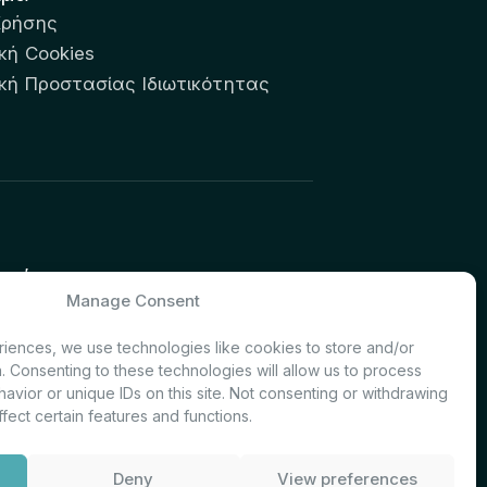
Χρήσης
κή Cookies
ική Προστασίας Ιδιωτικότητας
υτών:
Manage Consent
& Investor Relations – Τμήμα
iences, we use technologies like cookies to store and/or
. Consenting to these technologies will allow us to process
avior or unique IDs on this site. Not consenting or withdrawing
fect certain features and functions.
Deny
View preferences