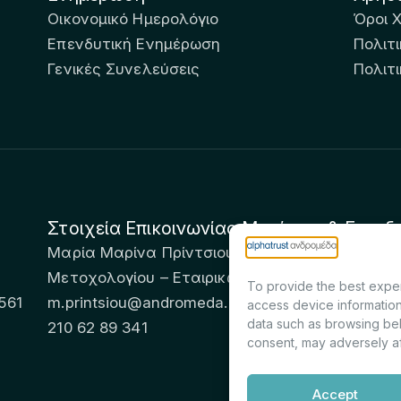
Οικονομικό Ημερολόγιο
Όροι 
Επενδυτική Ενημέρωση
Πολιτι
Γενικές Συνελεύσεις
Πολιτ
Στοιχεία Επικοινωνίας Μετόχων & Επενδ
Μαρία Μαρίνα Πρίντσιου – Corporate Secretary 
Μετοχολογίου – Εταιρικών Ανακοινώσεων
To provide the best exper
561
m.printsiou@andromeda.eu
access device information
data such as browsing beh
210 62 89 341
consent, may adversely af
Accept