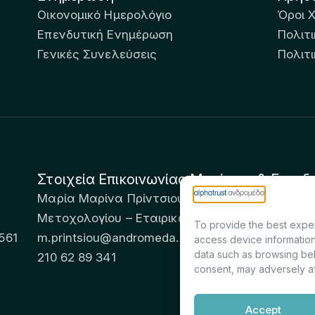
Οικονομικό Ημερολόγιο
Όροι 
Επενδυτική Ενημέρωση
Πολιτι
Γενικές Συνελεύσεις
Πολιτ
Στοιχεία Επικοινωνίας Μετόχων & Επενδ
Μαρία Μαρίνα Πρίντσιου – Corporate Secretary 
Μετοχολογίου – Εταιρικών Ανακοινώσεων
To provide the best exper
561
m.printsiou@andromeda.eu
access device information
data such as browsing beh
210 62 89 341
consent, may adversely af
Accept