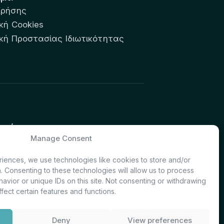
Χρήσης
κή Cookies
ική Προστασίας Ιδιωτικότητας
υτών:
Manage Consent
& Investor Relations – Τμήμα
iences, we use technologies like cookies to store and/or
. Consenting to these technologies will allow us to process
avior or unique IDs on this site. Not consenting or withdrawing
fect certain features and functions.
Deny
View preferences