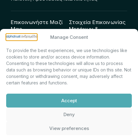
Επικοινωνήστε Μαζί
Στοιχεία Επικοινωνίας
Μας
Μετόχων &
Επενδυτών:
info@andromeda.eu
Manage Consent
Μαρία Μαρίνα
210 62 89 100
To provide the best experiences, we use technologies like
Πρίντσιου – Corporate
Οδός Αριστείδου 1,
cookies to store and/or access device information.
Secretary & Investor
Κηφισιά Τ.Κ. 14561
Consenting to these technologies will allow us to process
Relations – Τμήμα
data such as browsing behavior or unique IDs on this site. Not
Μετοχολογίου –
consenting or withdrawing consent, may adversely affect
certain features and functions.
Εταιρικών
Ανακοινώσεων
Accept
m.printsiou@andromeda.eu
210 62 89 341
Deny
View preferences
Alphatrust
Ανδρομέδα ©
Εταιρεία Ν. 3371/2005, Απόφαση
2026. Με την υποστήριξη
Επιτρ.Κεφ.:5/192/6.6.2000,