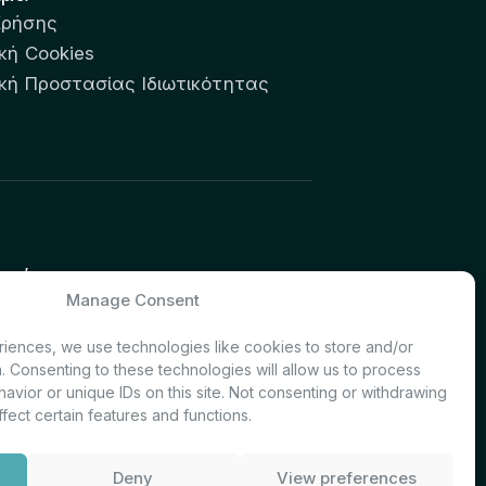
Χρήσης
κή Cookies
ική Προστασίας Ιδιωτικότητας
υτών:
Manage Consent
& Investor Relations – Τμήμα
iences, we use technologies like cookies to store and/or
. Consenting to these technologies will allow us to process
avior or unique IDs on this site. Not consenting or withdrawing
fect certain features and functions.
Deny
View preferences