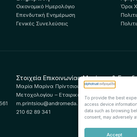
Οικονομικό Ημερολόγιο
Όροι 
Επενδυτική Ενημέρωση
Πολιτι
Γενικές Συνελεύσεις
Πολιτ
Στοιχεία Επικοινωνίας Μετόχων & Επενδ
Μαρία Μαρίνα Πρίντσιου – Corporate Secretary 
Μετοχολογίου – Εταιρικών Ανακοινώσεων
To provide the best exper
561
m.printsiou@andromeda.eu
access device information
data such as browsing beh
210 62 89 341
consent, may adversely af
Accept