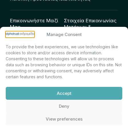
Επικοινωνήστε Μαζί
Στοιχεία Επικοινωνίας
Μας
Μετόχων &
Επενδυτών:
info@andromeda.eu
Manage Consent
Μαρία Μαρίνα
210 62 89 100
To provide the best experiences, we use technologies like
Πρίντσιου – Corporate
Οδός Αριστείδου 1,
cookies to store and/or access device information.
Secretary & Investor
Κηφισιά Τ.Κ. 14561
Consenting to these technologies will allow us to process
Relations – Τμήμα
data such as browsing behavior or unique IDs on this site. Not
Μετοχολογίου –
consenting or withdrawing consent, may adversely affect
certain features and functions.
Εταιρικών
Ανακοινώσεων
Accept
m.printsiou@andromeda.eu
210 62 89 341
Deny
View preferences
Alphatrust
Ανδρομέδα ©
Εταιρεία Ν. 3371/2005, Απόφαση
2026. Με την υποστήριξη
Επιτρ.Κεφ.:5/192/6.6.2000,