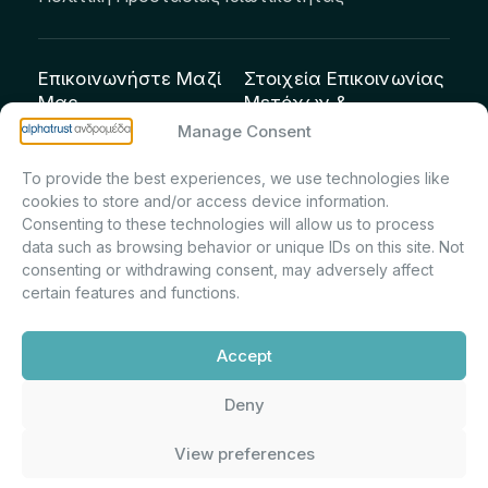
Επικοινωνήστε Μαζί
Στοιχεία Επικοινωνίας
Μας
Μετόχων &
Επενδυτών:
info@andromeda.eu
Manage Consent
Μαρία Μαρίνα
210 62 89 100
To provide the best experiences, we use technologies like
Πρίντσιου – Corporate
Οδός Αριστείδου 1,
cookies to store and/or access device information.
Secretary & Investor
Κηφισιά Τ.Κ. 14561
Consenting to these technologies will allow us to process
Relations – Τμήμα
data such as browsing behavior or unique IDs on this site. Not
Μετοχολογίου –
consenting or withdrawing consent, may adversely affect
certain features and functions.
Εταιρικών
Ανακοινώσεων
Accept
m.printsiou@andromeda.eu
210 62 89 341
Deny
View preferences
Alphatrust
Ανδρομέδα ©
Εταιρεία Ν. 3371/2005, Απόφαση
2026. Με την υποστήριξη
Επιτρ.Κεφ.:5/192/6.6.2000,