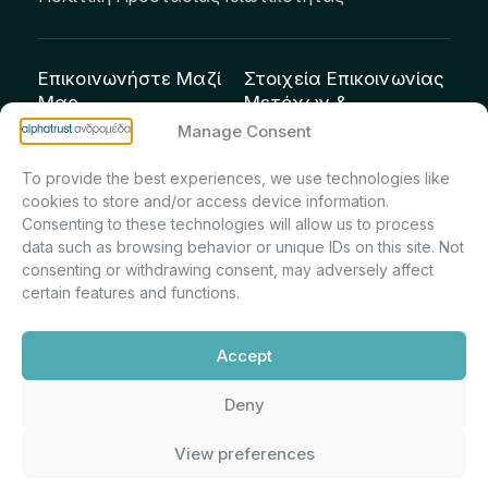
Επικοινωνήστε Μαζί
Στοιχεία Επικοινωνίας
Μας
Μετόχων &
Επενδυτών:
info@andromeda.eu
Manage Consent
Μαρία Μαρίνα
210 62 89 100
To provide the best experiences, we use technologies like
Πρίντσιου – Corporate
Οδός Αριστείδου 1,
cookies to store and/or access device information.
Secretary & Investor
Κηφισιά Τ.Κ. 14561
Consenting to these technologies will allow us to process
Relations – Τμήμα
data such as browsing behavior or unique IDs on this site. Not
Μετοχολογίου –
consenting or withdrawing consent, may adversely affect
certain features and functions.
Εταιρικών
Ανακοινώσεων
Accept
m.printsiou@andromeda.eu
210 62 89 341
Deny
View preferences
Alphatrust
Ανδρομέδα ©
Εταιρεία Ν. 3371/2005, Απόφαση
2026. Με την υποστήριξη
Επιτρ.Κεφ.:5/192/6.6.2000,