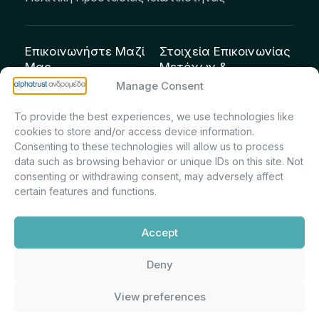
Επικοινωνήστε Μαζί
Στοιχεία Επικοινωνίας
Μας
Μετόχων &
Επενδυτών:
info@andromeda.eu
Manage Consent
Μαρία Μαρίνα
210 62 89 100
To provide the best experiences, we use technologies like
Πρίντσιου – Corporate
Οδός Αριστείδου 1,
cookies to store and/or access device information.
Secretary & Investor
Κηφισιά Τ.Κ. 14561
Consenting to these technologies will allow us to process
Relations – Τμήμα
data such as browsing behavior or unique IDs on this site. Not
Μετοχολογίου –
consenting or withdrawing consent, may adversely affect
certain features and functions.
Εταιρικών
Ανακοινώσεων
Accept
m.printsiou@andromeda.eu
210 62 89 341
Deny
View preferences
Alphatrust
Ανδρομέδα ©
Εταιρεία Ν. 3371/2005, Απόφαση
2026. Με την υποστήριξη
Επιτρ.Κεφ.:5/192/6.6.2000,