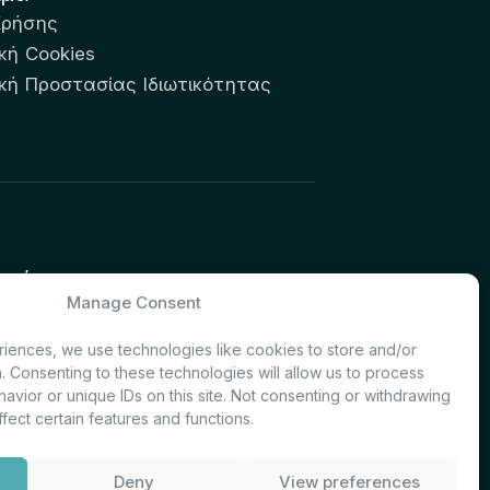
Χρήσης
κή Cookies
ική Προστασίας Ιδιωτικότητας
υτών:
Manage Consent
& Investor Relations – Τμήμα
iences, we use technologies like cookies to store and/or
. Consenting to these technologies will allow us to process
avior or unique IDs on this site. Not consenting or withdrawing
fect certain features and functions.
Deny
View preferences