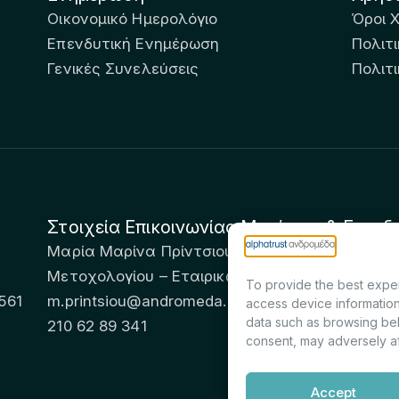
Οικονομικό Ημερολόγιο
Όροι 
Επενδυτική Ενημέρωση
Πολιτι
Γενικές Συνελεύσεις
Πολιτ
Στοιχεία Επικοινωνίας Μετόχων & Επενδ
Μαρία Μαρίνα Πρίντσιου – Corporate Secretary 
Μετοχολογίου – Εταιρικών Ανακοινώσεων
To provide the best exper
561
m.printsiou@andromeda.eu
access device information
data such as browsing beh
210 62 89 341
consent, may adversely af
Accept