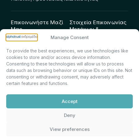
Επικοινωνήστε Μαζί
Στοιχεία Επικοινωνίας
Μας
Μετόχων &
Επενδυτών:
info@andromeda.eu
Manage Consent
Μαρία Μαρίνα
210 62 89 100
To provide the best experiences, we use technologies like
Πρίντσιου – Corporate
Οδός Αριστείδου 1,
cookies to store and/or access device information.
Secretary & Investor
Κηφισιά Τ.Κ. 14561
Consenting to these technologies will allow us to process
Relations – Τμήμα
data such as browsing behavior or unique IDs on this site. Not
Μετοχολογίου –
consenting or withdrawing consent, may adversely affect
certain features and functions.
Εταιρικών
Ανακοινώσεων
Accept
m.printsiou@andromeda.eu
210 62 89 341
Deny
View preferences
Alphatrust
Ανδρομέδα ©
Εταιρεία Ν. 3371/2005, Απόφαση
2026. Με την υποστήριξη
Επιτρ.Κεφ.:5/192/6.6.2000,