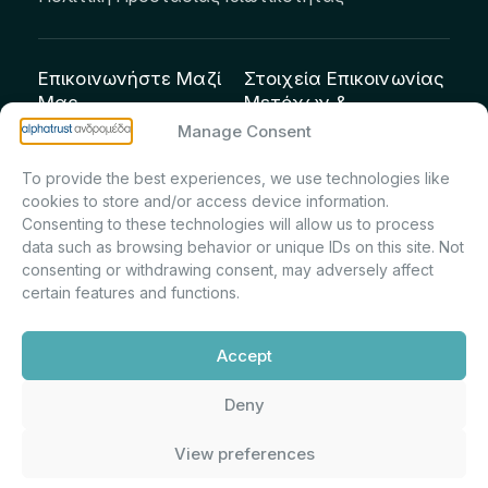
Επικοινωνήστε Μαζί
Στοιχεία Επικοινωνίας
Μας
Μετόχων &
Επενδυτών:
info@andromeda.eu
Manage Consent
Μαρία Μαρίνα
210 62 89 100
To provide the best experiences, we use technologies like
Πρίντσιου – Corporate
Οδός Αριστείδου 1,
cookies to store and/or access device information.
Secretary & Investor
Κηφισιά Τ.Κ. 14561
Consenting to these technologies will allow us to process
Relations – Τμήμα
data such as browsing behavior or unique IDs on this site. Not
Μετοχολογίου –
consenting or withdrawing consent, may adversely affect
certain features and functions.
Εταιρικών
Ανακοινώσεων
Accept
m.printsiou@andromeda.eu
210 62 89 341
Deny
View preferences
Alphatrust
Ανδρομέδα ©
Εταιρεία Ν. 3371/2005, Απόφαση
2026. Με την υποστήριξη
Επιτρ.Κεφ.:5/192/6.6.2000,