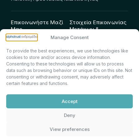
Επικοινωνήστε Μαζί
Στοιχεία Επικοινωνίας
Μας
Μετόχων &
Επενδυτών:
info@andromeda.eu
Manage Consent
Μαρία Μαρίνα
210 62 89 100
To provide the best experiences, we use technologies like
Πρίντσιου – Corporate
Οδός Αριστείδου 1,
cookies to store and/or access device information.
Secretary & Investor
Κηφισιά Τ.Κ. 14561
Consenting to these technologies will allow us to process
Relations – Τμήμα
data such as browsing behavior or unique IDs on this site. Not
Μετοχολογίου –
consenting or withdrawing consent, may adversely affect
certain features and functions.
Εταιρικών
Ανακοινώσεων
Accept
m.printsiou@andromeda.eu
210 62 89 341
Deny
View preferences
Alphatrust
Ανδρομέδα ©
Εταιρεία Ν. 3371/2005, Απόφαση
2026. Με την υποστήριξη
Επιτρ.Κεφ.:5/192/6.6.2000,