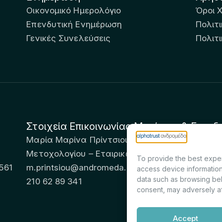
Οικονομικό Ημερολόγιο
Όροι 
Επενδυτική Ενημέρωση
Πολιτι
Γενικές Συνελεύσεις
Πολιτ
Στοιχεία Επικοινωνίας Μετόχων & Επενδ
Μαρία Μαρίνα Πρίντσιου – Corporate Secretary 
Μετοχολογίου – Εταιρικών Ανακοινώσεων
To provide the best exper
561
m.printsiou@andromeda.eu
access device information
data such as browsing beh
210 62 89 341
consent, may adversely af
Accept