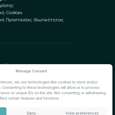
Χρήσης
κή Cookies
ική Προστασίας Ιδιωτικότητας
υτών:
Manage Consent
& Investor Relations – Τμήμα
iences, we use technologies like cookies to store and/or
. Consenting to these technologies will allow us to process
avior or unique IDs on this site. Not consenting or withdrawing
fect certain features and functions.
Deny
View preferences