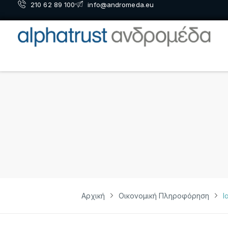
210 62 89 100
info@andromeda.eu
Αρχική
Οικονομική Πληροφόρηση
Ι